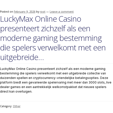
Posted on
February 9, 2026
by
root
—
Leave a comment
LuckyMax Online Casino
presenteert zichzelf als een
moderne gaming bestemming
die spelers verwelkomt met een
uitgebreide…
LuckyMax Online Casino presenteert zichzelf als een moderne gaming
bestemming die spelers verwelkomt met een uitgebreide collectie van
duizenden spellen en cryptocurrency-vriendelijke betalingsopties. Deze
platform biedt een gevarieerde spelervaring met meer dan 3000 slots, live
dealer games en een aantrekkelijk welkomstpakket dat nieuwe spelers
direct kan overtuigen.
Category:
Other