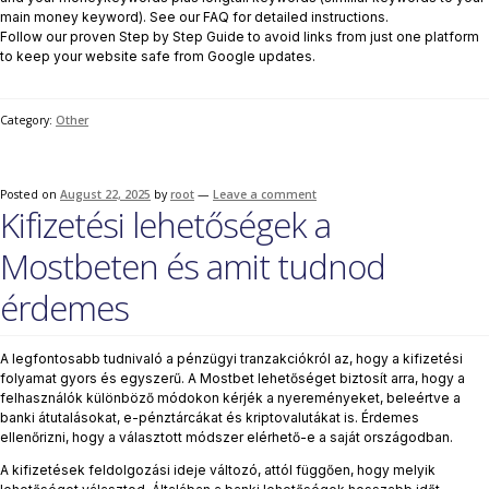
main money keyword). See our FAQ for detailed instructions.
Follow our proven Step by Step Guide to avoid links from just one platform
to keep your website safe from Google updates.
Category:
Other
Posted on
August 22, 2025
by
root
—
Leave a comment
Kifizetési lehetőségek a
Mostbeten és amit tudnod
érdemes
A legfontosabb tudnivaló a pénzügyi tranzakciókról az, hogy a kifizetési
folyamat gyors és egyszerű. A Mostbet lehetőséget biztosít arra, hogy a
felhasználók különböző módokon kérjék a nyereményeket, beleértve a
banki átutalásokat, e-pénztárcákat és kriptovalutákat is. Érdemes
ellenőrizni, hogy a választott módszer elérhető-e a saját országodban.
A kifizetések feldolgozási ideje változó, attól függően, hogy melyik