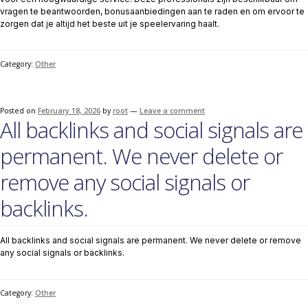
vragen te beantwoorden, bonusaanbiedingen aan te raden en om ervoor te
zorgen dat je altijd het beste uit je speelervaring haalt.
Category:
Other
Posted on
February 18, 2026
by
root
—
Leave a comment
All backlinks and social signals are
permanent. We never delete or
remove any social signals or
backlinks.
All backlinks and social signals are permanent. We never delete or remove
any social signals or backlinks.
Category:
Other